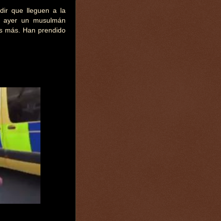
edir que lleguen a la
e ayer un musulmán
os más. Han prendido