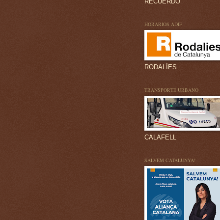
RECUERDO
HORARIOS ADIF
RODALÍES
TRANSPORTE URBANO
CALAFELL
SALVEM CATALUNYA!