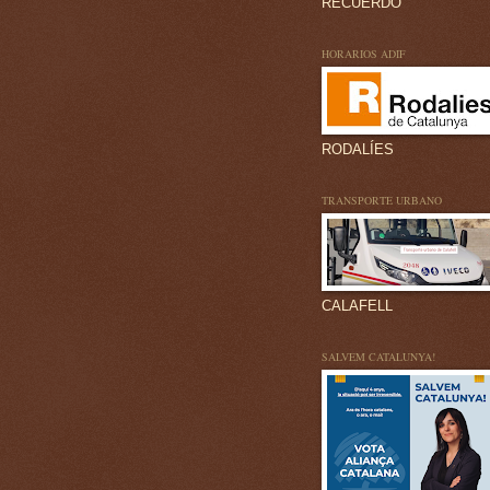
RECUERDO
HORARIOS ADIF
RODALÍES
TRANSPORTE URBANO
CALAFELL
SALVEM CATALUNYA!