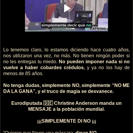
Lo tenemos claro, lo estamos diciendo hace cuatro años,
nos utilizaron una vez, no más. No tienen ningún poder si
no les entregas tu miedo.
No pueden imponer nada si no
vuelve a haber cobardes crédulos,
y ya no los hay de
menos de 85 años.
No tenga dudas, simplemente NO, simplemente “NO ME
DA LA GANA”, y el truco de magia se desvanece.
Eurodiputada 🇩🇪 Christine Anderson manda un
MENSAJE a la población mundial.
¡¡¡SIMPLEMENTE DI NO ¡¡¡
“Quieren que lleves una máscara,
digan NO.