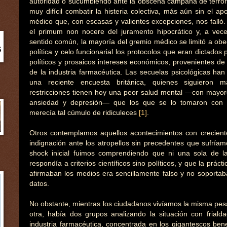
autoridad o sucumbiendo ante la obscena campaña de terror 
muy difícil combatir la histeria colectiva, más aún sin el 
médico que, con escasas y valientes excepciones, nos falló.
el primum non nocere del juramento hipocrático y, a vec
sentido común, la mayoría del gremio médico se limitó a ob
política y celo funcionarial los protocolos que eran dictados
políticos y prosaicos intereses económicos, provenientes de 
de la industria farmacéutica. Las secuelas psicológicas han 
una reciente encuesta británica, quienes siguieron m
restricciones tienen hoy una peor salud mental —con mayore
ansiedad y depresión— que los que se lo tomaron con 
merecía tal cúmulo de ridiculeces
[1]
.
Otros contemplamos aquellos acontecimientos con crecient
indignación ante los atropellos sin precedentes que sufríam
shock inicial fuimos comprendiendo que ni una sola de 
respondía a criterios científicos sino políticos, y que la práct
afirmaban los medios era sencillamente falso y no soportaba
datos.
No obstante, mientras los ciudadanos vivíamos la misma pes
otra, había dos grupos analizando la situación con frialda
industria farmacéutica, concentrada en los gigantescos ben