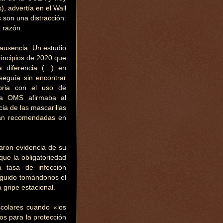
, advertía en el Wall
s son una distracción:
a razón.
u ausencia. Un estudio
rincipios de 2020 que
a diferencia (…) en
seguía sin encontrar
toria con el uso de
 la OMS afirmaba al
cia de las mascarillas
stán recomendadas en
aron evidencia de su
ue la obligatoriedad
a tasa de infección
seguido tomándonos el
a gripe estacional.
scolares cuando «los
os para la protección