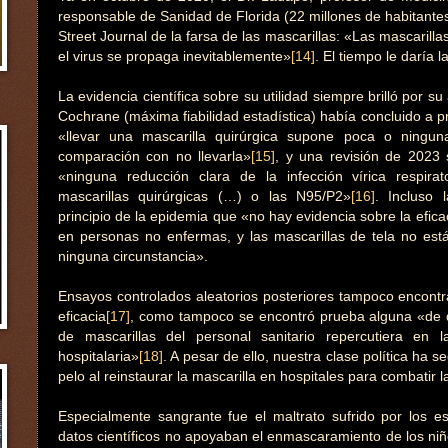
responsable de Sanidad de Florida (22 millones de habitantes)
Street Journal de la farsa de las mascarillas: «Las mascarilla
el virus se propaga inevitablemente»
[14]
. El tiempo le daría l
La evidencia científica sobre su utilidad siempre brilló por s
Cochrane (máxima fiabilidad estadística) había concluido a p
«llevar una mascarilla quirúrgica supone poca o ningun
comparación con no llevarla»
[15]
, y una revisión de 2023 
«ninguna reducción clara de la infección vírica respira
mascarillas quirúrgicas (…) o las N95/P2»
[16]
. Incluso
principio de la epidemia que «no hay evidencia sobre la efica
en personas no enfermas, y las mascarillas de tela no e
ninguna circunstancia».
Ensayos controlados aleatorios posteriores tampoco encontr
eficacia
[17]
, como tampoco se encontró prueba alguna «de q
de mascarillas del personal sanitario repercutiera en l
hospitalaria»
[18]
. A pesar de ello, nuestra clase política ha 
pelo al reinstaurar la mascarilla en hospitales para combatir l
Especialmente sangrante fue el maltrato sufrido por los e
datos científicos no apoyaban el enmascaramiento de los niñ