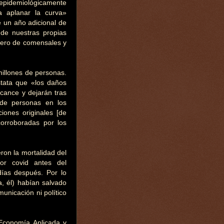
y epidemiológicamente
a aplanar la curva»
e un año adicional de
o de nuestras propias
mero de comensales y
illones de personas.
stata que «los daños
lcance y dejarán tras
 de personas en los
ones originales [de
orroboradas por los
ron la mortalidad del
or covid antes del
días después. Por lo
, él) habían salvado
unicación ni político
 Economía Aplicada y