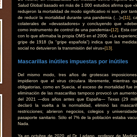
Salud Global basado en más de 1.000 estudios afirma que «l
redujeron la mortalidad de modo significativo ni son, por tan
de reducir la mortalidad durante una pandemia (…)»
[11]
, c
colaterales de «devastadores» y concluyendo que «debe
como instrumento de control de una pandemia»
[12]
. Esta co
con lo que afirmaba la propia OMS en el 2006: «La experien
gripe de 1918 (la “gripe española”) indica que las medida
social no detuvieron la transmisión del virus»
[13]
.
Mascarillas inútiles impuestas por inútiles
Del mismo modo, tres años de grotescas imposiciones
impidieron que el virus circulara libremente, mientras 
obligatorias, como en Suecia, el exceso de mortalidad fue in
eliminación de las mascarillas tampoco provocó un aument
del 2021 —dos años antes que España— Texas (29 millo
declaró la vuelta a la normalidad, eliminó las mascari
restricciones; abrieron negocios, colegios y universida
pasaporte sanitario. Sólo el 7% de la población estaba vac
Nada.
Ya en octubre de 2020, el Dr. Ladapo, profesor de Medic