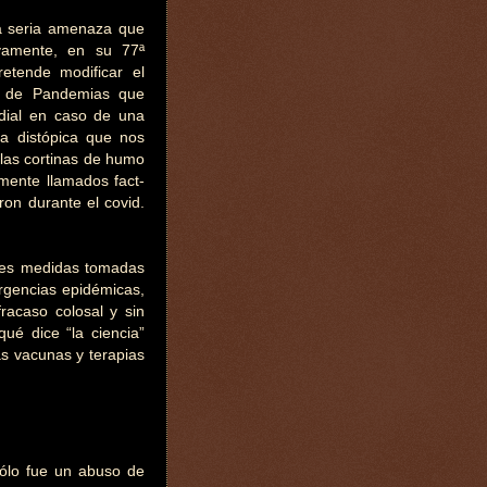
a seria amenaza que
ivamente, en su 77ª
tende modificar el
do de Pandemias que
ndial en caso de una
la distópica que nos
 las cortinas de humo
emente llamados fact-
ron durante el covid.
des medidas tomadas
ergencias epidémicas,
racaso colosal y sin
qué dice “la ciencia”
las vacunas y terapias
sólo fue un abuso de