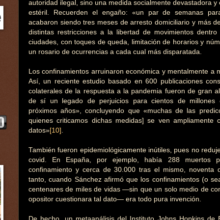
autoridad ilegal, sino una medida socialmente devastadora 
estéril. Recuerden el engaño: «un par de semanas par
acabaron siendo tres meses de arresto domiciliario y más d
distintas restricciones a la libertad de movimientos dentr
ciudades, con toques de queda, limitación de horarios y nú
un rosario de ocurrencias a cada cual más disparatada.
Los confinamientos arruinaron económica y mentalmente a m
Así, un reciente estudio basado en 600 publicaciones con
colaterales de la respuesta a la pandemia fueron de gran a
de sí un legado de perjuicios para cientos de millones
próximos años», concluyendo que «muchas de las predicci
quienes criticamos dichas medidas] se ven ampliamente c
datos»
[10]
.
También fueron epidemiológicamente inútiles, pues no reduje
covid. En España, por ejemplo, había 288 muertos p
confinamiento y cerca de 30.000 tras el mismo, noventa 
tanto, cuando Sánchez afirmó que los confinamientos (o sea
centenares de miles de vidas —sin que un solo medio de com
opositor cuestionara tal dato— era todo pura invención.
De hecho, un metaanálisis del Instituto Johns Hopkins de