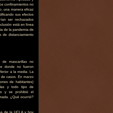
os confinamientos no
to, una manera eficaz
alificando sus efectos
rían ser rechazados
nclusión está en línea
cia de la pandemia de
s de distanciamiento
 de mascarillas no
que donde no fueron
ferior a la media. La
o de casos. En marzo
nes de habitantes)
llas y todo tipo de
des y se prohibió el
unada. ¿Qué ocurrió?
ina de la UCLA y hoy