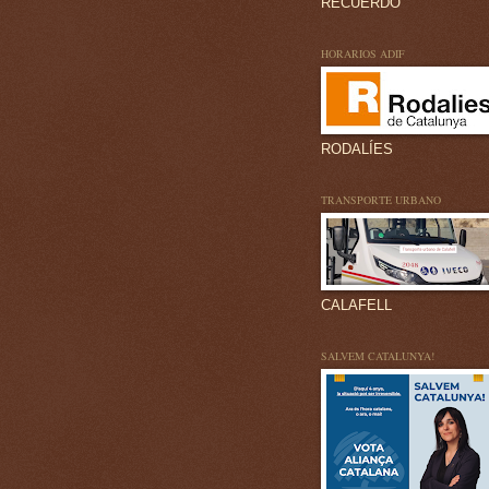
RECUERDO
HORARIOS ADIF
RODALÍES
TRANSPORTE URBANO
CALAFELL
SALVEM CATALUNYA!