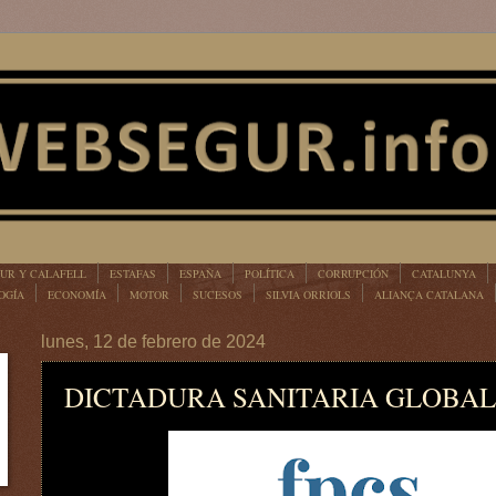
UR Y CALAFELL
ESTAFAS
ESPAÑA
POLÍTICA
CORRUPCIÓN
CATALUNYA
OGÍA
ECONOMÍA
MOTOR
SUCESOS
SILVIA ORRIOLS
ALIANÇA CATALANA
lunes, 12 de febrero de 2024
DICTADURA SANITARIA GLOBAL