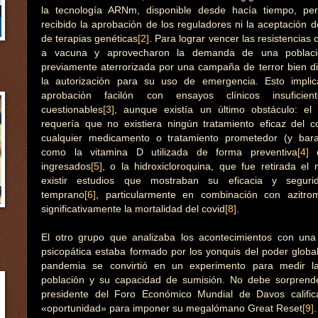
la tecnología ARNm, disponible desde hacía tiempo, p
recibido la aprobación de los reguladores ni la aceptación de
de terapias genéticas
[2]
. Para lograr vencer las resistencia
a vacuna y aprovecharon la demanda de una poblaci
previamente aterrorizada por una campaña de terror bien dir
la autorización para su uso de emergencia. Esto impl
aprobación facilón con ensayos clínicos insuficie
cuestionables
[3]
, aunque existía un último obstáculo: e
requería que no existiera ningún tratamiento eficaz del co
cualquier medicamento o tratamiento prometedor (y bara
como la vitamina D utilizada de forma preventiva
[4]
o
ingresados
[5]
, o la hidroxicloroquina, que fue retirada e
existir estudios que mostraban su eficacia y seguri
temprano
[6]
, particularmente en combinación con azitrom
significativamente la mortalidad del covid
[8]
.
El otro grupo que analizaba los acontecimientos con una
psicopática estaba formado por los yonquis del poder global
pandemia se convirtió en un experimento para medir l
población y su capacidad de sumisión. No debe sorprende
presidente del Foro Económico Mundial de Davos califi
«oportunidad» para imponer su megalómano Great Reset
[9]
.