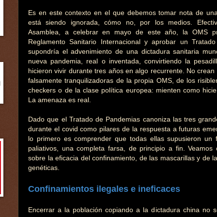
Es en este contexto en el que debemos tomar nota de un
está siendo ignorada, cómo no, por los medios. Efect
Asamblea, a celebrar en mayo de este año, la OMS pre
Reglamento Sanitario Internacional y aprobar un Trata
supondría el advenimiento de una dictadura sanitaria mu
nueva pandemia, real o inventada, convirtiendo la pesadil
hicieron vivir durante tres años en algo recurrente. No crean
falsamente tranquilizadoras de la propia OMS, de los risibl
checkers o de la clase política europea: mienten como hicie
La amenaza es real.
Dado que el Tratado de Pandemias canoniza las tres gran
durante el covid como pilares de la respuesta a futuras em
lo primero es comprender que todas ellas supusieron un f
paliativos, una completa farsa, de principio a fin. Veamos 
sobre la eficacia del confinamiento, de las mascarillas y de 
genéticas.
Confinamientos ilegales e ineficaces
Encerrar a la población copiando a la dictadura china no 