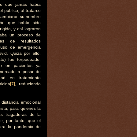
ero que jamás había
l público, al tratarse
s cambiaron su nombre
ón que había sido
igida, y así lograron
icaba un proceso de
ntes de resultados
l uso de emergencia
vid. Quizá por ello,
to) fue torpedeado,
 en pacientes ya
l mercado a pesar de
dad en tratamiento
icina
[7]
, reduciendo
 distancia emocional
ista, para quienes la
as tragaderas de la
r, por tanto, que el
cara la pandemia de