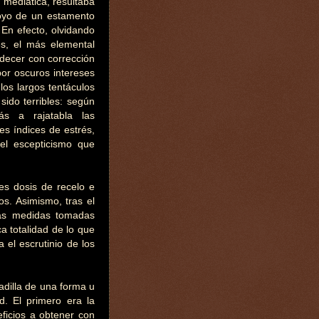
mediática, resultaba
apoyo de un estamento
 En efecto, olvidando
es, el más elemental
edecer con corrección
 por oscuros intereses
los largos tentáculos
sido terribles: según
ás a rajatabla las
s índices de estrés,
el escepticismo que
es dosis de recelo e
os. Asimismo, tras el
las medidas tomadas
ica totalidad de lo que
 el escrutinio de los
adilla de una forma u
d. El primero era la
eficios a obtener con