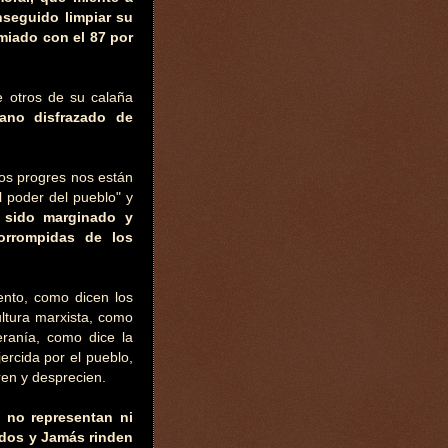
nseguido limpiar su
emiado con el 87 por
e otros de su calaña
rano disfrazado de
os progres nos están
l poder del pueblo" y
 sido marginado y
 corrompidas de los
ento, como dicen los
ultura marxista, como
eranía, como dice la
ercida por el pueblo,
ren y desprecien.
 no representan ni
idos y Jamás rinden