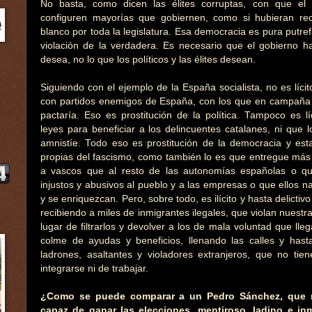
No basta, como dicen las élites corruptas, con que el 
configuren mayorías que gobiernen, como si hubieran re
blanco por toda la legislatura. Esa democracia es pura putre
violación de la verdadera. Es necesario que el gobierno h
desea, no lo que los políticos y las élites desean.
Siguiendo con el ejemplo de la España socialista, no es líc
con partidos enemigos de España, con los que en campaña e
pactaría. Eso es prostitución de la política. Tampoco es l
leyes para beneficiar a los delincuentes catalanes, ni que lo
amnistíe. Todo eso es prostitución de la democracia y est
propias del fascismo, como también lo es que entregue más 
a vascos que al resto de las autonomías españolas o q
injustos y abusivos al pueblo y a las empresas o que ellos n
y se enriquezcan. Pero, sobre todo, es ilícito y hasta delictiv
recibiendo a miles de inmigrantes ilegales, que violan nuestr
lugar de filtrarlos y devolver a los de mala voluntad que lleg
colme de ayudas y beneficios, llenando las calles y hast
ladrones, asaltantes y violadores extranjeros, que no ti
integrarse ni de trabajar.
¿Como se puede comparar a un Pedro Sánchez, que n
capaz de ganar las elecciones, mentiroso, ladino e in