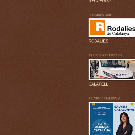
RECUERDO
HORARIOS ADIF
RODALÍES
TRANSPORTE URBANO
CALAFELL
SALVEM CATALUNYA!