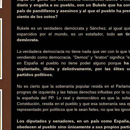
diario y engaña a su pueblo, con un Bukele que ha co
país de pandilleros y asesinos y al que el pueblo ha pr
ciento de los votos?
Bukele es un verdadero demócrata y Sánchez, al igual qu
esparcidos por el mundo, es un estafador, todo
un ti
demócrata.
La verdadera democracia no tiene nada que ver con lo que l
vendiendo como democracia. "Demos" y "kratos" significa "e
en España el pueblo no tiene poder alguno porque
ha
suplantado, ilícita y delictivamente, por las élites
partidos políticos.
No es cierto que la soberanía popular resida en el Parlam
progres de izquierda y las falsas derechas influidas por la c
la española del PP. Lo real y democrático es que la sob
Constitución, resida en el pueblo y que esa soberanía sea ej
representado por políticos que le sean fieles, no que les igno
Los diputados y senadores, en un país como España,
obedecen al pueblo sino únicamente a sus propios part