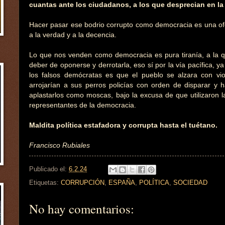
cuantas ante los ciudadanos, a los que desprecian en la 
Hacer pasar ese bodrio corrupto como democracia es una ofen
a la verdad y a la decencia.
Lo que nos venden como democracia es pura tiranía, a la qu
deber de oponerse y derrotarla, eso sí por la vía pacífica, y
los falsos demócratas es que el pueblo se alzara con vio
arrojarían a sus perros policías con orden de disparar y h
aplastarlos como moscas, bajo la excusa de que utilizaron la
representantes de la democracia.
Maldita política estafadora y corrupta hasta el tuétano.
Francisco Rubiales
Publicado el:
6.2.24
Etiquetas:
CORRUPCIÓN
,
ESPAÑA
,
POLÍTICA
,
SOCIEDAD
No hay comentarios: