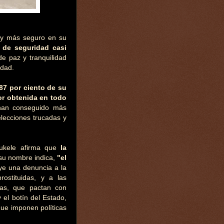
oy más seguro en su
 de seguridad casi
de paz y tranquilidad
edad.
87 por ciento de su
or obtenida en todo
 han conseguido más
elecciones trucadas y
Bukele afirma que
la
 su nombre indica,
"el
uye una denuncia a la
ostituidas, y a las
ías, que pactan con
 el botín del Estado,
que imponen políticas