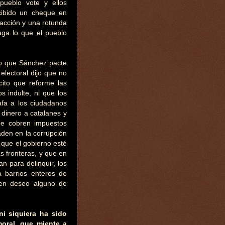
pueblo vote y ellos
cibido un cheque en
facción y una rotunda
aga lo que el pueblo
ito que Sánchez pacte
lectoral dijo que no
ícito que reforme las
s indulte, ni que los
afa a los ciudadanos
dinero a catalanes y
ue cobren impuestos
aden en la corrupción
o que el gobierno esté
as fronteras, y que en
an para delinquir, los
a barrios enteros de
enen deseo alguno de
i siquiera ha sido
moral, que miente a