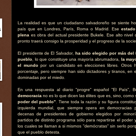
La realidad es que un ciudadano salvadoreño se siente h
país que en Londres, París, Roma o Madrid. Ese
estado
plena
es obra del actual presidente Bukele. Ese alto nivel 
pronto traerá consigo la prosperidad y el progreso de la soci
El presidente de El Salvador,
ha sido elegido por más del 
pueblo
, lo que constituye una mayoría abrumadora,
la may
el mundo
por un candidato en elecciones libres. Otros
porcentaje, pero siempre han sido dictadores y tiranos, en 
dominadas por el miedo.
En una respuesta al diario "progre" español "El País", 
democracia
no es lo que dicen las élites que es, sino, como
poder del pueblo"
. Tiene toda la razón y su figura constit
izquierda mundial, que siempre opera en democracias pr
decenas de presidentes de gobierno elegidos por minor
partidos de distinto programa sólo para repartirse el poder y
los cuales se llaman a si mismos "demócratas" sin serlo por
que el pueblo detesta.