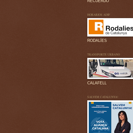
RECUERDO
HORARIOS ADIF
RODALÍES
TRANSPORTE URBANO
CALAFELL
SALVEM CATALUNYA!