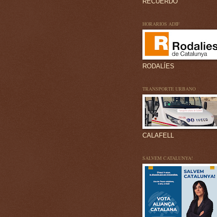
RECUERDO
HORARIOS ADIF
RODALÍES
TRANSPORTE URBANO
CALAFELL
SALVEM CATALUNYA!