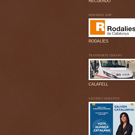
RECUERDO
HORARIOS ADIF
RODALÍES
TRANSPORTE URBANO
CALAFELL
SALVEM CATALUNYA!