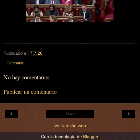
Publicado el:
7.7.26
Compartir
No hay comentarios:
Publicar un comentario
‹
›
Inicio
Ver versión web
Con la tecnología de
Blogger
.