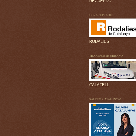
RECUERDO
HORARIOS ADIF
RODALÍES
TRANSPORTE URBANO
CALAFELL
SALVEM CATALUNYA!